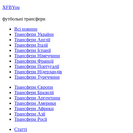
Х
FB
You
футбольні трансфери
Всі новини
Трансфери України
Трансфери Англії
Трансфери Італії
Трансфери Іспанії
Трансфери Німеччини
Трансфери Франції
Трансфери Португалії
Трансфери Нідерландів
Трансфери Туреччини
Трансфери Європи
Трансфери Бразилії
Трансфери Аргентини
Трансфери Америки
Трансфери Африки
Трансфери Азії
Трансфери Росії
Статті