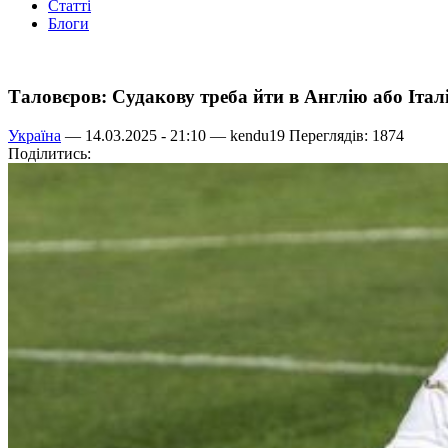
Статті
Блоги
Таловєров: Судакову треба йти в Англію або Італ
Україна
— 14.03.2025 - 21:10 —
kendu19
Переглядів: 1874
Поділитись: