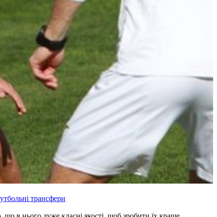
утбольні трансфери
, що в нього дуже класні якості, щоб зробити їх краще.