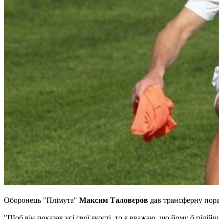
Оборонець "Плімута"
Максим Таловєров
дав трансферну пор
"Щоб він показав усі свої якості, то я вважаю, що йому б підій