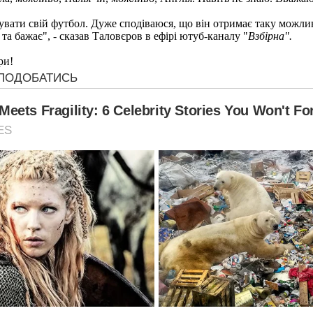
увати свій футбол. Дуже сподіваюся, що він отримає таку можливі
та бажає", - сказав Таловєров в ефірі ютуб-каналу "
Взбірна".
ри!