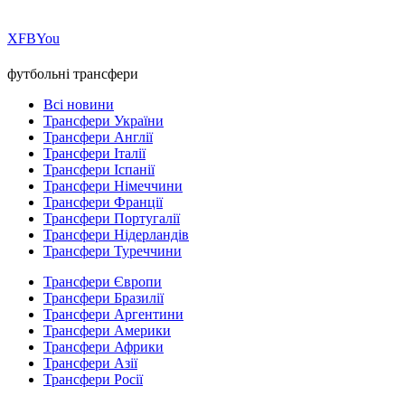
Х
FB
You
футбольні трансфери
Всі новини
Трансфери України
Трансфери Англії
Трансфери Італії
Трансфери Іспанії
Трансфери Німеччини
Трансфери Франції
Трансфери Португалії
Трансфери Нідерландів
Трансфери Туреччини
Трансфери Європи
Трансфери Бразилії
Трансфери Аргентини
Трансфери Америки
Трансфери Африки
Трансфери Азії
Трансфери Росії