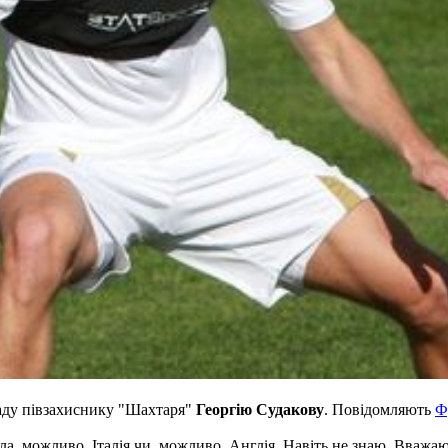
аду півзахиснику "Шахтаря"
Георгію Судакову
. Повідомляють
Ф
шла, можливо, Італія чи, можливо, Англія. Навіть не знаю. Вважаю