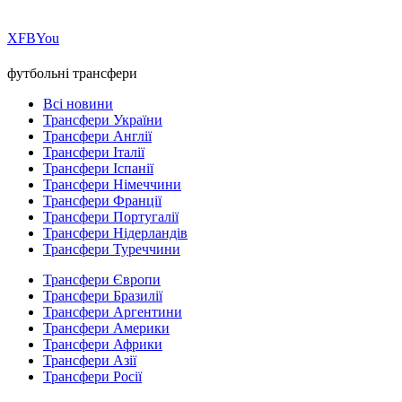
Х
FB
You
футбольні трансфери
Всі новини
Трансфери України
Трансфери Англії
Трансфери Італії
Трансфери Іспанії
Трансфери Німеччини
Трансфери Франції
Трансфери Португалії
Трансфери Нідерландів
Трансфери Туреччини
Трансфери Європи
Трансфери Бразилії
Трансфери Аргентини
Трансфери Америки
Трансфери Африки
Трансфери Азії
Трансфери Росії