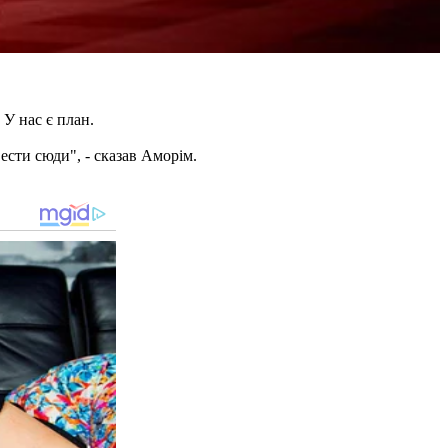
 У нас є план.
ести сюди", - сказав Аморім.