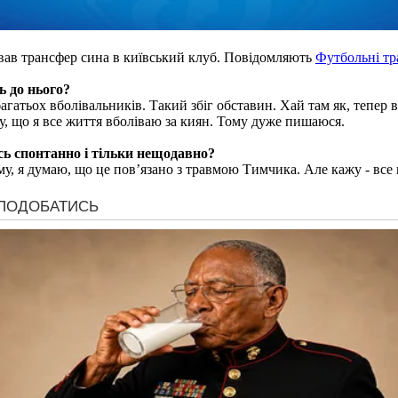
вав трансфер сина в київський клуб. Повідомляють
Футбольні т
ь до нього?
багатьох вболівальників. Такий збіг обставин. Хай там як, тепер
у, що я все життя вболіваю за киян. Тому дуже пишаюся.
сь спонтанно і тільки нещодавно?
му, я думаю, що це пов’язано з травмою Тимчика. Але кажу - все 