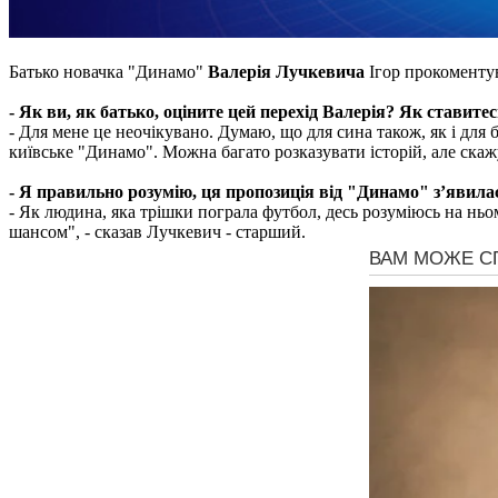
Батько новачка "Динамо"
Валерія Лучкевича
Ігор прокоменту
- Як ви, як батько, оціните цей перехід Валерія? Як ставитес
- Для мене це неочікувано. Думаю, що для сина також, як і для 
київське "Динамо". Можна багато розказувати історій, але скаж
- Я правильно розумію, ця пропозиція від "Динамо" з’явила
- Як людина, яка трішки пограла футбол, десь розуміюсь на ньо
шансом", - сказав Лучкевич - старший.