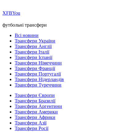
Х
FB
You
футбольні трансфери
Всі новини
Трансфери України
Трансфери Англії
Трансфери Італії
Трансфери Іспанії
Трансфери Німеччини
Трансфери Франції
Трансфери Португалії
Трансфери Нідерландів
Трансфери Туреччини
Трансфери Європи
Трансфери Бразилії
Трансфери Аргентини
Трансфери Америки
Трансфери Африки
Трансфери Азії
Трансфери Росії