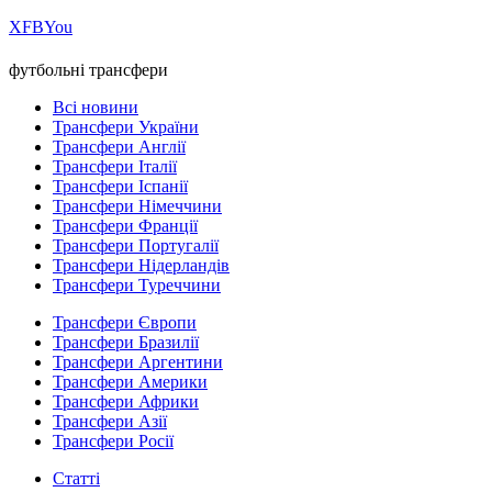
Х
FB
You
футбольні трансфери
Всі новини
Трансфери України
Трансфери Англії
Трансфери Італії
Трансфери Іспанії
Трансфери Німеччини
Трансфери Франції
Трансфери Португалії
Трансфери Нідерландів
Трансфери Туреччини
Трансфери Європи
Трансфери Бразилії
Трансфери Аргентини
Трансфери Америки
Трансфери Африки
Трансфери Азії
Трансфери Росії
Статті