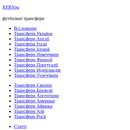
Х
FB
You
футбольні трансфери
Всі новини
Трансфери України
Трансфери Англії
Трансфери Італії
Трансфери Іспанії
Трансфери Німеччини
Трансфери Франції
Трансфери Португалії
Трансфери Нідерландів
Трансфери Туреччини
Трансфери Європи
Трансфери Бразилії
Трансфери Аргентини
Трансфери Америки
Трансфери Африки
Трансфери Азії
Трансфери Росії
Статті