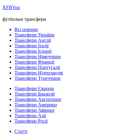
Х
FB
You
футбольні трансфери
Всі новини
Трансфери України
Трансфери Англії
Трансфери Італії
Трансфери Іспанії
Трансфери Німеччини
Трансфери Франції
Трансфери Португалії
Трансфери Нідерландів
Трансфери Туреччини
Трансфери Європи
Трансфери Бразилії
Трансфери Аргентини
Трансфери Америки
Трансфери Африки
Трансфери Азії
Трансфери Росії
Статті