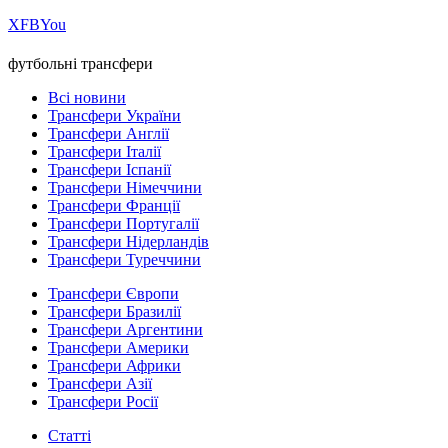
Х
FB
You
футбольні трансфери
Всі новини
Трансфери України
Трансфери Англії
Трансфери Італії
Трансфери Іспанії
Трансфери Німеччини
Трансфери Франції
Трансфери Португалії
Трансфери Нідерландів
Трансфери Туреччини
Трансфери Європи
Трансфери Бразилії
Трансфери Аргентини
Трансфери Америки
Трансфери Африки
Трансфери Азії
Трансфери Росії
Статті