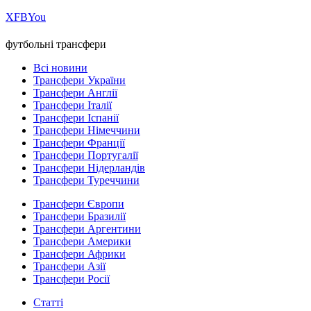
Х
FB
You
футбольні трансфери
Всі новини
Трансфери України
Трансфери Англії
Трансфери Італії
Трансфери Іспанії
Трансфери Німеччини
Трансфери Франції
Трансфери Португалії
Трансфери Нідерландів
Трансфери Туреччини
Трансфери Європи
Трансфери Бразилії
Трансфери Аргентини
Трансфери Америки
Трансфери Африки
Трансфери Азії
Трансфери Росії
Статті