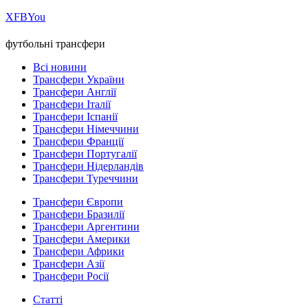
Х
FB
You
футбольні трансфери
Всі новини
Трансфери України
Трансфери Англії
Трансфери Італії
Трансфери Іспанії
Трансфери Німеччини
Трансфери Франції
Трансфери Португалії
Трансфери Нідерландів
Трансфери Туреччини
Трансфери Європи
Трансфери Бразилії
Трансфери Аргентини
Трансфери Америки
Трансфери Африки
Трансфери Азії
Трансфери Росії
Статті