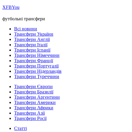
Х
FB
You
футбольні трансфери
Всі новини
Трансфери України
Трансфери Англії
Трансфери Італії
Трансфери Іспанії
Трансфери Німеччини
Трансфери Франції
Трансфери Португалії
Трансфери Нідерландів
Трансфери Туреччини
Трансфери Європи
Трансфери Бразилії
Трансфери Аргентини
Трансфери Америки
Трансфери Африки
Трансфери Азії
Трансфери Росії
Статті