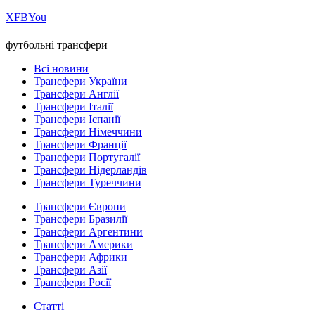
Х
FB
You
футбольні трансфери
Всі новини
Трансфери України
Трансфери Англії
Трансфери Італії
Трансфери Іспанії
Трансфери Німеччини
Трансфери Франції
Трансфери Португалії
Трансфери Нідерландів
Трансфери Туреччини
Трансфери Європи
Трансфери Бразилії
Трансфери Аргентини
Трансфери Америки
Трансфери Африки
Трансфери Азії
Трансфери Росії
Статті