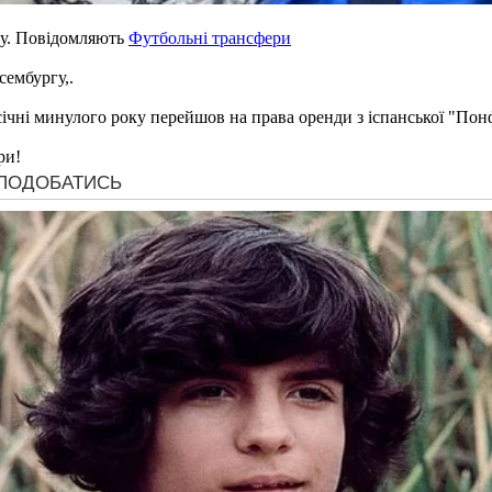
ду. Повідомляють
Футбольні трансфери
ембургу,.
січні минулого року перейшов на права оренди з іспанської "По
ри!