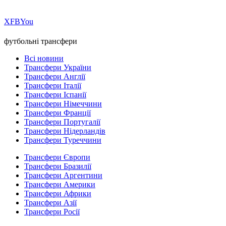
Х
FB
You
футбольні трансфери
Всі новини
Трансфери України
Трансфери Англії
Трансфери Італії
Трансфери Іспанії
Трансфери Німеччини
Трансфери Франції
Трансфери Португалії
Трансфери Нідерландів
Трансфери Туреччини
Трансфери Європи
Трансфери Бразилії
Трансфери Аргентини
Трансфери Америки
Трансфери Африки
Трансфери Азії
Трансфери Росії