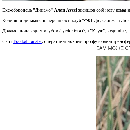
Екс-оборонець "Динамо"
Алан Ауссі
знайшов собі нову коман
Колишній динамівець перейшов в клуб "Ф91 Дюделанж" з Люкс
Додамо, попереднім клубом футболіста був "Клуж", куди він у 
Сайт
Footballtransfer
, оперативні новини про футбольні трансфе