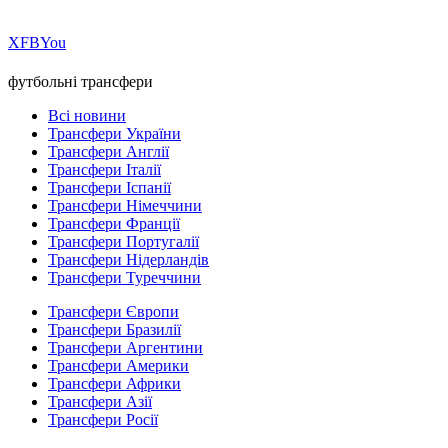
Х
FB
You
футбольні трансфери
Всі новини
Трансфери України
Трансфери Англії
Трансфери Італії
Трансфери Іспанії
Трансфери Німеччини
Трансфери Франції
Трансфери Португалії
Трансфери Нідерландів
Трансфери Туреччини
Трансфери Європи
Трансфери Бразилії
Трансфери Аргентини
Трансфери Америки
Трансфери Африки
Трансфери Азії
Трансфери Росії