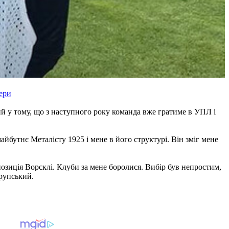
ери
й у тому, що з наступного року команда вже гратиме в УПЛ і
майбутнє Металісту 1925 і мене в його структурі. Він зміг мене
позиція Ворсклі. Клуби за мене боролися. Вибір був непростим,
Крупський.