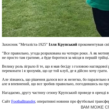
Захисник "Металіста-1925"
Ілля Крупський
прокоментував сві
"Все правильно, угода розрахована на чотири роки. А як мотив
не просто там гратиме, а буде боротися за місця в першій трійці.
Велику роль зіграло й те, що я мав бесіду з головою наглядової
переконати і я зрозумів, що це той клуб, де я дійсно хочу грати.
Але зізнаюсь, що рішення далося все ж нелегко, бо паралельно 
але я впевнений, що все зробив правильно, погодившись на про
Нагадаємо, другу частину сезону Крупський проведе в оренді в
Сайт
Footballtransfer
, оперативні новини про футбольні трансфе