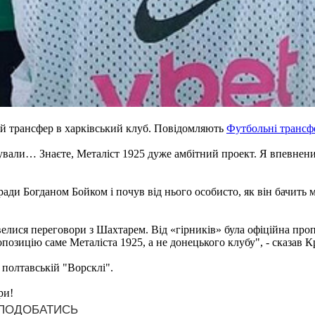
й трансфер в харківський клуб. Повідомляють
Футбольні трансф
ували… Знаєте, Металіст 1925 дуже амбітний проект. Я впевнени
 ради Богданом Бойком і почув від нього особисто, як він бачить 
велися переговори з Шахтарем. Від «гірників» була офіційна про
позицію саме Металіста 1925, а не донецького клубу", - сказав 
 полтавській "Ворсклі".
ри!