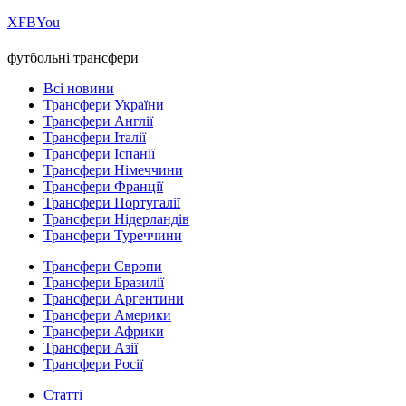
Х
FB
You
футбольні трансфери
Всі новини
Трансфери України
Трансфери Англії
Трансфери Італії
Трансфери Іспанії
Трансфери Німеччини
Трансфери Франції
Трансфери Португалії
Трансфери Нідерландів
Трансфери Туреччини
Трансфери Європи
Трансфери Бразилії
Трансфери Аргентини
Трансфери Америки
Трансфери Африки
Трансфери Азії
Трансфери Росії
Статті