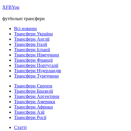
Х
FB
You
футбольні трансфери
Всі новини
Трансфери України
Трансфери Англії
Трансфери Італії
Трансфери Іспанії
Трансфери Німеччини
Трансфери Франції
Трансфери Португалії
Трансфери Нідерландів
Трансфери Туреччини
Трансфери Європи
Трансфери Бразилії
Трансфери Аргентини
Трансфери Америки
Трансфери Африки
Трансфери Азії
Трансфери Росії
Статті