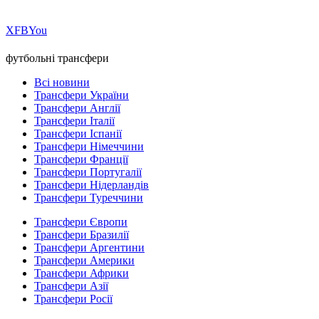
Х
FB
You
футбольні трансфери
Всі новини
Трансфери України
Трансфери Англії
Трансфери Італії
Трансфери Іспанії
Трансфери Німеччини
Трансфери Франції
Трансфери Португалії
Трансфери Нідерландів
Трансфери Туреччини
Трансфери Європи
Трансфери Бразилії
Трансфери Аргентини
Трансфери Америки
Трансфери Африки
Трансфери Азії
Трансфери Росії