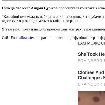
Гравець "Колоса"
Андрій Цуріков
пролонгував контракт з ков
"Ковалівці вже можуть набирати очки в поєдинках з клубами з ч
вдасться, то різко підійметься в табелі про ранги.
Я в це вірю, тому й на днях пролонгував контракт з ковалівцями 
Сайт
Footballtransfer
, оперативні новини про футбольні трансфе