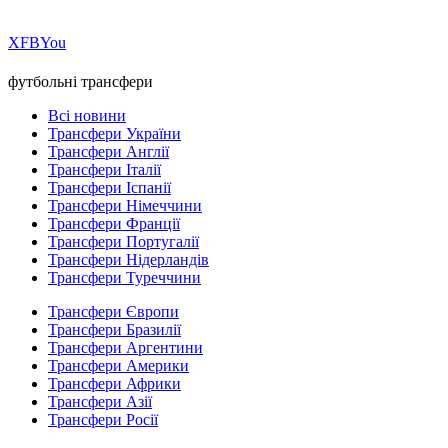
Х
FB
You
футбольні трансфери
Всі новини
Трансфери України
Трансфери Англії
Трансфери Італії
Трансфери Іспанії
Трансфери Німеччини
Трансфери Франції
Трансфери Португалії
Трансфери Нідерландів
Трансфери Туреччини
Трансфери Європи
Трансфери Бразилії
Трансфери Аргентини
Трансфери Америки
Трансфери Африки
Трансфери Азії
Трансфери Росії