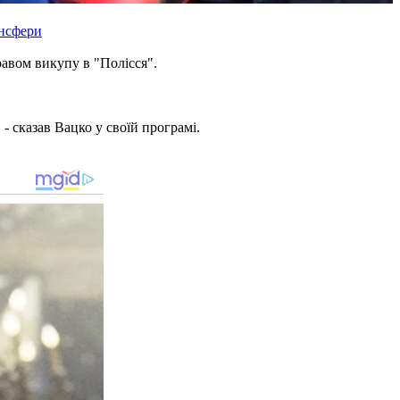
ансфери
равом викупу в "Полісся".
- сказав Вацко у своїй програмі.