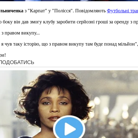
льниченка
з "Карпат" у "Полісся". Повідомляють
Футбольні тр
 боку він дав змогу клубу заробити серйозні гроші за оренду з п
 з правом викупу...
 чув таку історію, що з правом викупу там буде понад мільйон", 
ри!