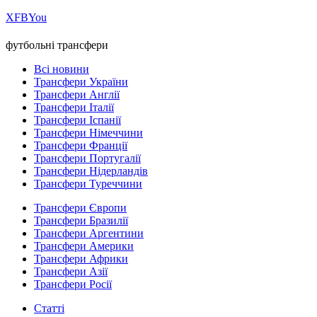
Х
FB
You
футбольні трансфери
Всі новини
Трансфери України
Трансфери Англії
Трансфери Італії
Трансфери Іспанії
Трансфери Німеччини
Трансфери Франції
Трансфери Португалії
Трансфери Нідерландів
Трансфери Туреччини
Трансфери Європи
Трансфери Бразилії
Трансфери Аргентини
Трансфери Америки
Трансфери Африки
Трансфери Азії
Трансфери Росії
Статті