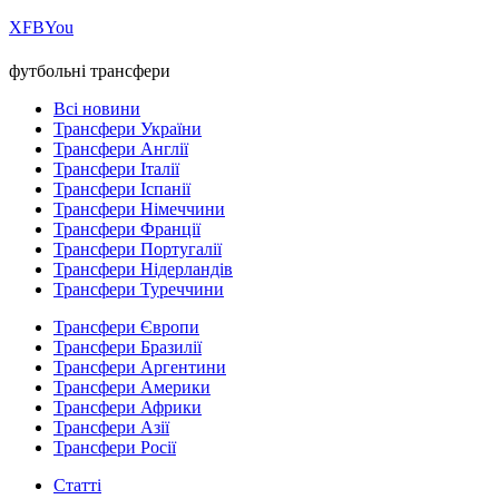
Х
FB
You
футбольні трансфери
Всі новини
Трансфери України
Трансфери Англії
Трансфери Італії
Трансфери Іспанії
Трансфери Німеччини
Трансфери Франції
Трансфери Португалії
Трансфери Нідерландів
Трансфери Туреччини
Трансфери Європи
Трансфери Бразилії
Трансфери Аргентини
Трансфери Америки
Трансфери Африки
Трансфери Азії
Трансфери Росії
Статті