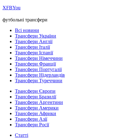
Х
FB
You
футбольні трансфери
Всі новини
Трансфери України
Трансфери Англії
Трансфери Італії
Трансфери Іспанії
Трансфери Німеччини
Трансфери Франції
Трансфери Португалії
Трансфери Нідерландів
Трансфери Туреччини
Трансфери Європи
Трансфери Бразилії
Трансфери Аргентини
Трансфери Америки
Трансфери Африки
Трансфери Азії
Трансфери Росії
Статті