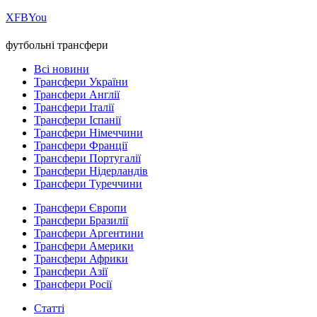
Х
FB
You
футбольні трансфери
Всі новини
Трансфери України
Трансфери Англії
Трансфери Італії
Трансфери Іспанії
Трансфери Німеччини
Трансфери Франції
Трансфери Португалії
Трансфери Нідерландів
Трансфери Туреччини
Трансфери Європи
Трансфери Бразилії
Трансфери Аргентини
Трансфери Америки
Трансфери Африки
Трансфери Азії
Трансфери Росії
Статті