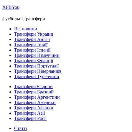
Х
FB
You
футбольні трансфери
Всі новини
Трансфери України
Трансфери Англії
Трансфери Італії
Трансфери Іспанії
Трансфери Німеччини
Трансфери Франції
Трансфери Португалії
Трансфери Нідерландів
Трансфери Туреччини
Трансфери Європи
Трансфери Бразилії
Трансфери Аргентини
Трансфери Америки
Трансфери Африки
Трансфери Азії
Трансфери Росії
Статті