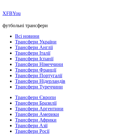
Х
FB
You
футбольні трансфери
Всі новини
Трансфери України
Трансфери Англії
Трансфери Італії
Трансфери Іспанії
Трансфери Німеччини
Трансфери Франції
Трансфери Португалії
Трансфери Нідерландів
Трансфери Туреччини
Трансфери Європи
Трансфери Бразилії
Трансфери Аргентини
Трансфери Америки
Трансфери Африки
Трансфери Азії
Трансфери Росії