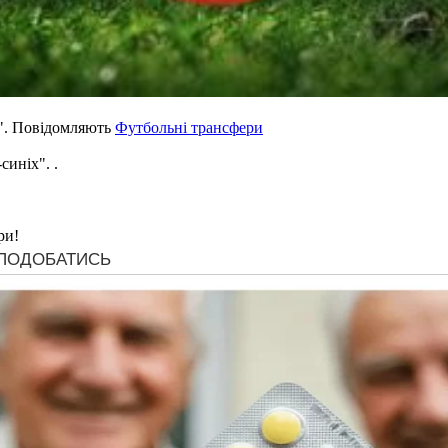
і". Повідомляють
Футбольні трансфери
синіх". .
ри!