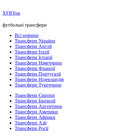
Х
FB
You
футбольні трансфери
Всі новини
Трансфери України
Трансфери Англії
Трансфери Італії
Трансфери Іспанії
Трансфери Німеччини
Трансфери Франції
Трансфери Португалії
Трансфери Нідерландів
Трансфери Туреччини
Трансфери Європи
Трансфери Бразилії
Трансфери Аргентини
Трансфери Америки
Трансфери Африки
Трансфери Азії
Трансфери Росії