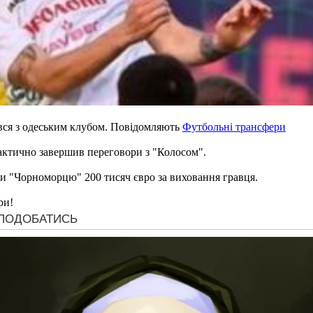
ся з одеським клубом. Повідомляють
Футбольні трансфери
рактично завершив переговори з "Колосом".
ти "Чорноморцю" 200 тисяч євро за виховання гравця.
ри!