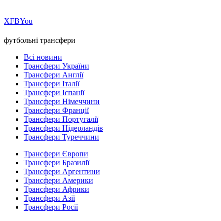
Х
FB
You
футбольні трансфери
Всі новини
Трансфери України
Трансфери Англії
Трансфери Італії
Трансфери Іспанії
Трансфери Німеччини
Трансфери Франції
Трансфери Португалії
Трансфери Нідерландів
Трансфери Туреччини
Трансфери Європи
Трансфери Бразилії
Трансфери Аргентини
Трансфери Америки
Трансфери Африки
Трансфери Азії
Трансфери Росії