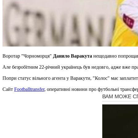
Воротар "Чорноморця"
Данило Варакута
нещодавно попрощав
Але безробітним 22-річний українець був недовго, адже вже п
Попри статус вільного агента у Варакути, "Колос" має заплати
Сайт
Footballtransfer
, оперативні новини про футбольні трансфе