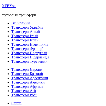
Х
FB
You
футбольні трансфери
Всі новини
Трансфери України
Трансфери Англії
Трансфери Італії
Трансфери Іспанії
Трансфери Німеччини
Трансфери Франції
Трансфери Португалії
Трансфери Нідерландів
Трансфери Туреччини
Трансфери Європи
Трансфери Бразилії
Трансфери Аргентини
Трансфери Америки
Трансфери Африки
Трансфери Азії
Трансфери Росії
Статті