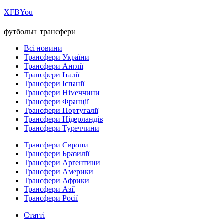
Х
FB
You
футбольні трансфери
Всі новини
Трансфери України
Трансфери Англії
Трансфери Італії
Трансфери Іспанії
Трансфери Німеччини
Трансфери Франції
Трансфери Португалії
Трансфери Нідерландів
Трансфери Туреччини
Трансфери Європи
Трансфери Бразилії
Трансфери Аргентини
Трансфери Америки
Трансфери Африки
Трансфери Азії
Трансфери Росії
Статті