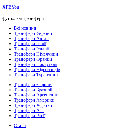
Х
FB
You
футбольні трансфери
Всі новини
Трансфери України
Трансфери Англії
Трансфери Італії
Трансфери Іспанії
Трансфери Німеччини
Трансфери Франції
Трансфери Португалії
Трансфери Нідерландів
Трансфери Туреччини
Трансфери Європи
Трансфери Бразилії
Трансфери Аргентини
Трансфери Америки
Трансфери Африки
Трансфери Азії
Трансфери Росії
Статті