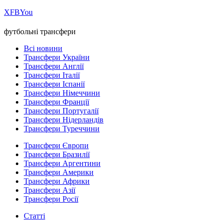
Х
FB
You
футбольні трансфери
Всі новини
Трансфери України
Трансфери Англії
Трансфери Італії
Трансфери Іспанії
Трансфери Німеччини
Трансфери Франції
Трансфери Португалії
Трансфери Нідерландів
Трансфери Туреччини
Трансфери Європи
Трансфери Бразилії
Трансфери Аргентини
Трансфери Америки
Трансфери Африки
Трансфери Азії
Трансфери Росії
Статті