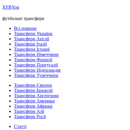
Х
FB
You
футбольні трансфери
Всі новини
Трансфери України
Трансфери Англії
Трансфери Італії
Трансфери Іспанії
Трансфери Німеччини
Трансфери Франції
Трансфери Португалії
Трансфери Нідерландів
Трансфери Туреччини
Трансфери Європи
Трансфери Бразилії
Трансфери Аргентини
Трансфери Америки
Трансфери Африки
Трансфери Азії
Трансфери Росії
Статті