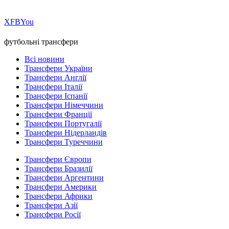
Х
FB
You
футбольні трансфери
Всі новини
Трансфери України
Трансфери Англії
Трансфери Італії
Трансфери Іспанії
Трансфери Німеччини
Трансфери Франції
Трансфери Португалії
Трансфери Нідерландів
Трансфери Туреччини
Трансфери Європи
Трансфери Бразилії
Трансфери Аргентини
Трансфери Америки
Трансфери Африки
Трансфери Азії
Трансфери Росії