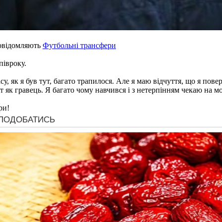
овідомляють
Футбольні трансфери
півроку.
у, як я був тут, багато трапилося. Але я маю відчуття, що я пове
тут як гравець. Я багато чому навчився і з нетерпінням чекаю на м
ри!