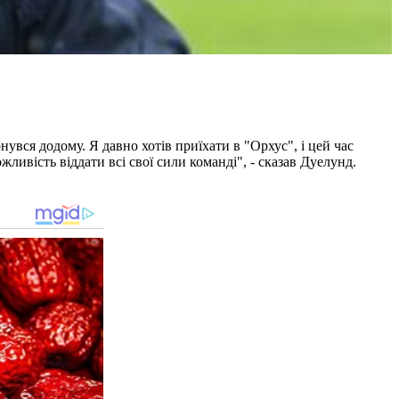
рнувся додому. Я давно хотів приїхати в "Орхус", і цей час
ожливість віддати всі свої сили команді", - сказав Дуелунд.