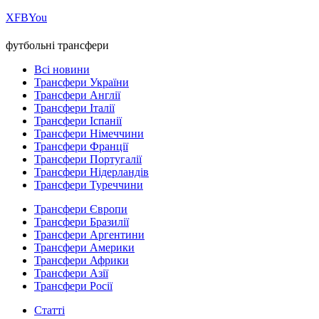
Х
FB
You
футбольні трансфери
Всі новини
Трансфери України
Трансфери Англії
Трансфери Італії
Трансфери Іспанії
Трансфери Німеччини
Трансфери Франції
Трансфери Португалії
Трансфери Нідерландів
Трансфери Туреччини
Трансфери Європи
Трансфери Бразилії
Трансфери Аргентини
Трансфери Америки
Трансфери Африки
Трансфери Азії
Трансфери Росії
Статті