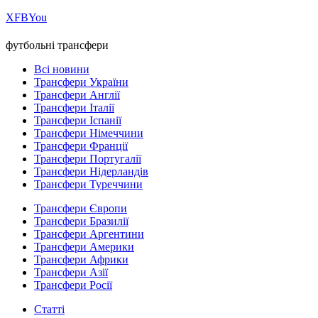
Х
FB
You
футбольні трансфери
Всі новини
Трансфери України
Трансфери Англії
Трансфери Італії
Трансфери Іспанії
Трансфери Німеччини
Трансфери Франції
Трансфери Португалії
Трансфери Нідерландів
Трансфери Туреччини
Трансфери Європи
Трансфери Бразилії
Трансфери Аргентини
Трансфери Америки
Трансфери Африки
Трансфери Азії
Трансфери Росії
Статті