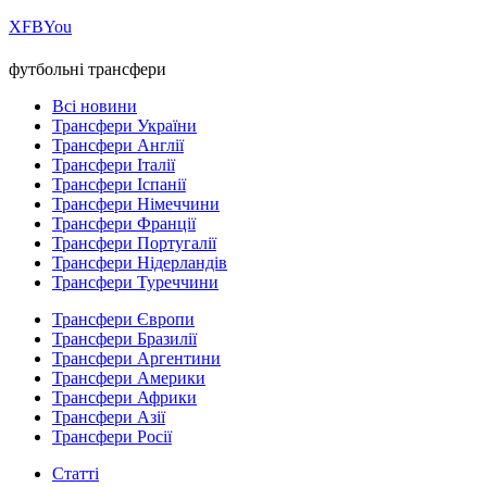
Х
FB
You
футбольні трансфери
Всі новини
Трансфери України
Трансфери Англії
Трансфери Італії
Трансфери Іспанії
Трансфери Німеччини
Трансфери Франції
Трансфери Португалії
Трансфери Нідерландів
Трансфери Туреччини
Трансфери Європи
Трансфери Бразилії
Трансфери Аргентини
Трансфери Америки
Трансфери Африки
Трансфери Азії
Трансфери Росії
Статті