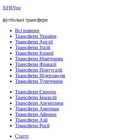
Х
FB
You
футбольні трансфери
Всі новини
Трансфери України
Трансфери Англії
Трансфери Італії
Трансфери Іспанії
Трансфери Німеччини
Трансфери Франції
Трансфери Португалії
Трансфери Нідерландів
Трансфери Туреччини
Трансфери Європи
Трансфери Бразилії
Трансфери Аргентини
Трансфери Америки
Трансфери Африки
Трансфери Азії
Трансфери Росії
Статті