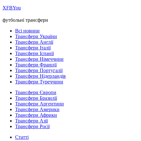
Х
FB
You
футбольні трансфери
Всі новини
Трансфери України
Трансфери Англії
Трансфери Італії
Трансфери Іспанії
Трансфери Німеччини
Трансфери Франції
Трансфери Португалії
Трансфери Нідерландів
Трансфери Туреччини
Трансфери Європи
Трансфери Бразилії
Трансфери Аргентини
Трансфери Америки
Трансфери Африки
Трансфери Азії
Трансфери Росії
Статті