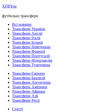
Х
FB
You
футбольні трансфери
Всі новини
Трансфери України
Трансфери Англії
Трансфери Італії
Трансфери Іспанії
Трансфери Німеччини
Трансфери Франції
Трансфери Португалії
Трансфери Нідерландів
Трансфери Туреччини
Трансфери Європи
Трансфери Бразилії
Трансфери Аргентини
Трансфери Америки
Трансфери Африки
Трансфери Азії
Трансфери Росії
Статті