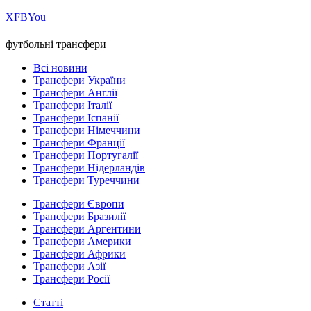
Х
FB
You
футбольні трансфери
Всі новини
Трансфери України
Трансфери Англії
Трансфери Італії
Трансфери Іспанії
Трансфери Німеччини
Трансфери Франції
Трансфери Португалії
Трансфери Нідерландів
Трансфери Туреччини
Трансфери Європи
Трансфери Бразилії
Трансфери Аргентини
Трансфери Америки
Трансфери Африки
Трансфери Азії
Трансфери Росії
Статті