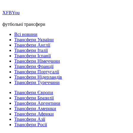
Х
FB
You
футбольні трансфери
Всі новини
Трансфери України
Трансфери Англії
Трансфери Італії
Трансфери Іспанії
Трансфери Німеччини
Трансфери Франції
Трансфери Португалії
Трансфери Нідерландів
Трансфери Туреччини
Трансфери Європи
Трансфери Бразилії
Трансфери Аргентини
Трансфери Америки
Трансфери Африки
Трансфери Азії
Трансфери Росії