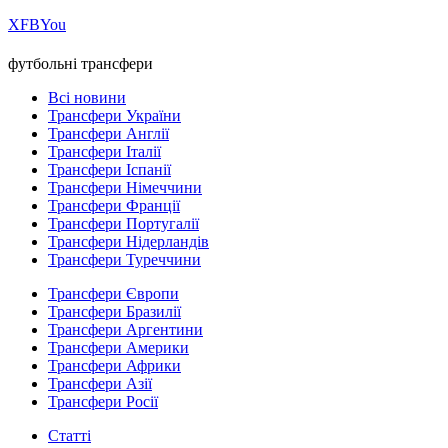
Х
FB
You
футбольні трансфери
Всі новини
Трансфери України
Трансфери Англії
Трансфери Італії
Трансфери Іспанії
Трансфери Німеччини
Трансфери Франції
Трансфери Португалії
Трансфери Нідерландів
Трансфери Туреччини
Трансфери Європи
Трансфери Бразилії
Трансфери Аргентини
Трансфери Америки
Трансфери Африки
Трансфери Азії
Трансфери Росії
Статті