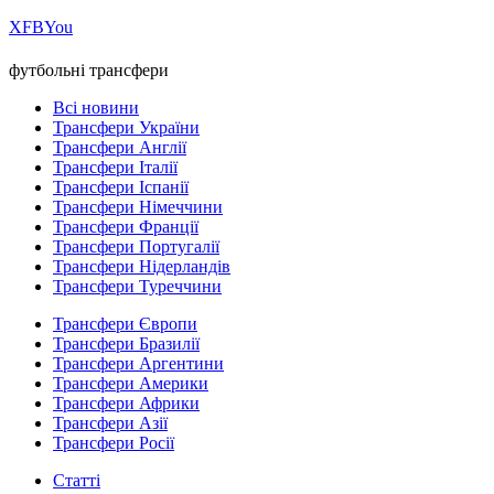
Х
FB
You
футбольні трансфери
Всі новини
Трансфери України
Трансфери Англії
Трансфери Італії
Трансфери Іспанії
Трансфери Німеччини
Трансфери Франції
Трансфери Португалії
Трансфери Нідерландів
Трансфери Туреччини
Трансфери Європи
Трансфери Бразилії
Трансфери Аргентини
Трансфери Америки
Трансфери Африки
Трансфери Азії
Трансфери Росії
Статті