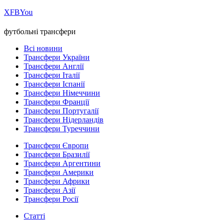
Х
FB
You
футбольні трансфери
Всі новини
Трансфери України
Трансфери Англії
Трансфери Італії
Трансфери Іспанії
Трансфери Німеччини
Трансфери Франції
Трансфери Португалії
Трансфери Нідерландів
Трансфери Туреччини
Трансфери Європи
Трансфери Бразилії
Трансфери Аргентини
Трансфери Америки
Трансфери Африки
Трансфери Азії
Трансфери Росії
Статті