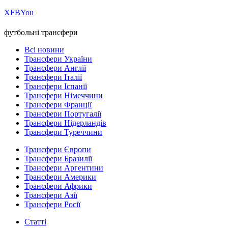
Х
FB
You
футбольні трансфери
Всі новини
Трансфери України
Трансфери Англії
Трансфери Італії
Трансфери Іспанії
Трансфери Німеччини
Трансфери Франції
Трансфери Португалії
Трансфери Нідерландів
Трансфери Туреччини
Трансфери Європи
Трансфери Бразилії
Трансфери Аргентини
Трансфери Америки
Трансфери Африки
Трансфери Азії
Трансфери Росії
Статті