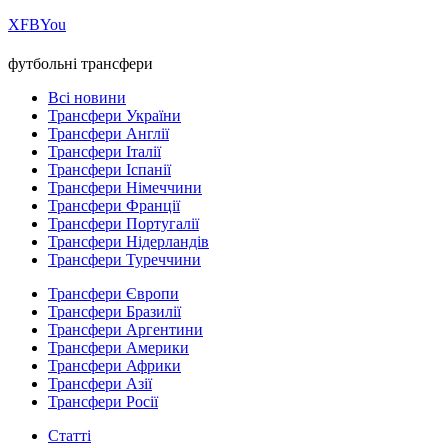
Х
FB
You
футбольні трансфери
Всі новини
Трансфери України
Трансфери Англії
Трансфери Італії
Трансфери Іспанії
Трансфери Німеччини
Трансфери Франції
Трансфери Португалії
Трансфери Нідерландів
Трансфери Туреччини
Трансфери Європи
Трансфери Бразилії
Трансфери Аргентини
Трансфери Америки
Трансфери Африки
Трансфери Азії
Трансфери Росії
Статті