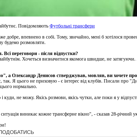
айбутнє. Повідомляють
Футбольні трансфери
уже добре, впевнено в собі. Тому, звичайно, мені б хотілося провес
ому будемо розмовляти.
. Всі переговори - після відпустки?
майбутнім. Хочеться визначитися якомога швидше, не затягуючи. 
амо", а Олександр Денисов стверджував, мовляв, ви хочете пр
ес, так. Я цього не приховую - є інтерес від клубів. Писали про "
 цього нормально.
 і куди, не можу. Якісь розмови, якісь чутки, але поки я у від
а ситуація виникає кожне трансферне вікно", - сказав 28-річний у
ри!