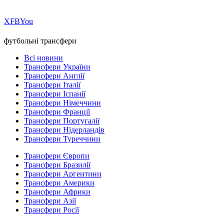
Х
FB
You
футбольні трансфери
Всі новини
Трансфери України
Трансфери Англії
Трансфери Італії
Трансфери Іспанії
Трансфери Німеччини
Трансфери Франції
Трансфери Португалії
Трансфери Нідерландів
Трансфери Туреччини
Трансфери Європи
Трансфери Бразилії
Трансфери Аргентини
Трансфери Америки
Трансфери Африки
Трансфери Азії
Трансфери Росії