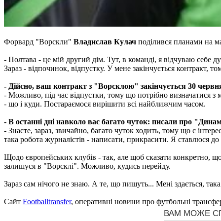
Форвард "Ворскли"
Владислав Кулач
поділився планами на м
- Полтава - це мій другий дім. Тут, в команді, я відчуваю себе д
Зараз - відпочинок, відпустку. У мене закінчується контракт, т
- Дійсно, ваш контракт з "Ворсклою" закінчується 30 червня
- Можливо, під час відпустки, тому що потрібно визначатися з 
- що і куди. Постараємося вирішити всі найближчим часом.
- В останні дні навколо вас багато чуток: писали про "Дин
- Знаєте, зараз, звичайно, багато чуток ходить, тому що є інтер
така робота журналістів - написати, прикрасити. Я ставлюся до
Щодо європейських клубів - так, але щоб сказати конкретно, що
залишуся в "Ворсклі". Можливо, кудись перейду.
Зараз сам нічого не знаю. А те, що пишуть... Мені здається, так
Сайт
Footballtransfer
, оперативні новини про футбольні трансфе