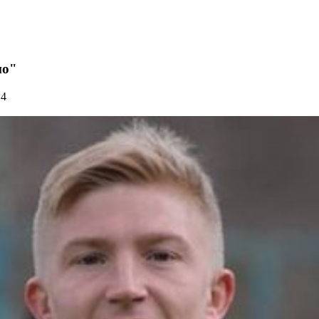
мо"
14