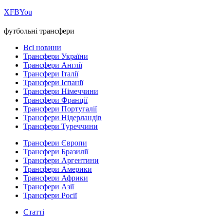
Х
FB
You
футбольні трансфери
Всі новини
Трансфери України
Трансфери Англії
Трансфери Італії
Трансфери Іспанії
Трансфери Німеччини
Трансфери Франції
Трансфери Португалії
Трансфери Нідерландів
Трансфери Туреччини
Трансфери Європи
Трансфери Бразилії
Трансфери Аргентини
Трансфери Америки
Трансфери Африки
Трансфери Азії
Трансфери Росії
Статті