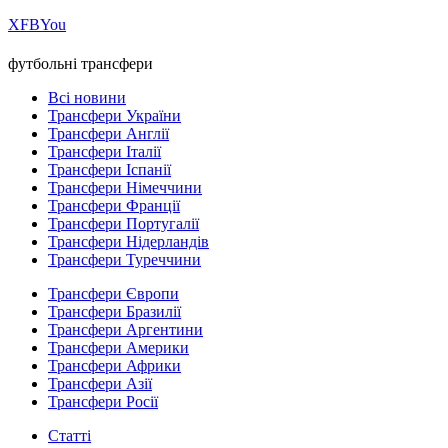
Х
FB
You
футбольні трансфери
Всі новини
Трансфери України
Трансфери Англії
Трансфери Італії
Трансфери Іспанії
Трансфери Німеччини
Трансфери Франції
Трансфери Португалії
Трансфери Нідерландів
Трансфери Туреччини
Трансфери Європи
Трансфери Бразилії
Трансфери Аргентини
Трансфери Америки
Трансфери Африки
Трансфери Азії
Трансфери Росії
Статті