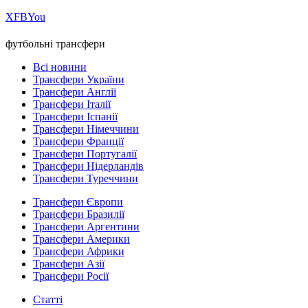
Х
FB
You
футбольні трансфери
Всі новини
Трансфери України
Трансфери Англії
Трансфери Італії
Трансфери Іспанії
Трансфери Німеччини
Трансфери Франції
Трансфери Португалії
Трансфери Нідерландів
Трансфери Туреччини
Трансфери Європи
Трансфери Бразилії
Трансфери Аргентини
Трансфери Америки
Трансфери Африки
Трансфери Азії
Трансфери Росії
Статті