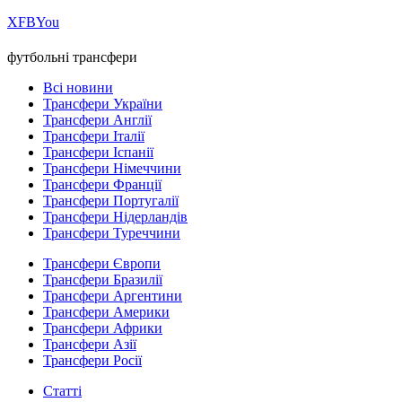
Х
FB
You
футбольні трансфери
Всі новини
Трансфери України
Трансфери Англії
Трансфери Італії
Трансфери Іспанії
Трансфери Німеччини
Трансфери Франції
Трансфери Португалії
Трансфери Нідерландів
Трансфери Туреччини
Трансфери Європи
Трансфери Бразилії
Трансфери Аргентини
Трансфери Америки
Трансфери Африки
Трансфери Азії
Трансфери Росії
Статті